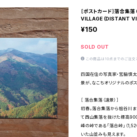
［ポストカード］落合集落（遠
VILLAGE（DISTANT V
¥150
SOLD OUT
この商品は10点までのご注文
四国在住の写真家・宮脇慎
景が、なこちオリジナルのポス
［ 落合集落（遠景）］
初春。落合集落から祖谷川ま
て西山集落を抜けた標高90
峰の峠である「落合峠」（1,
いた山並みも見えます。