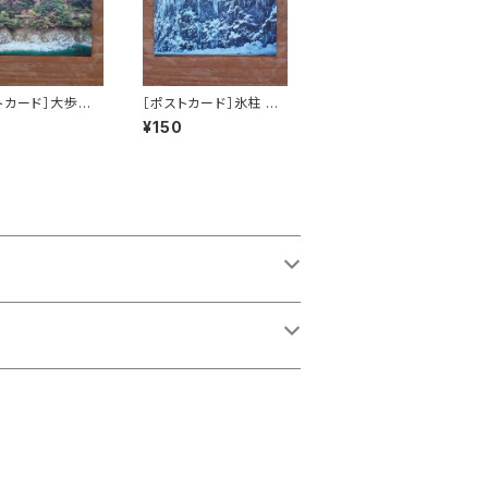
トカード］大歩危
［ポストカード］氷柱 ／
OKE
ICICLES
¥150