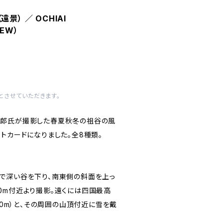
景） ／ OCHIAI
IEW）
とさせていただきます。
太郎氏が撮影した春夏秋冬の祖谷の風
トカードになりました。全8種類。
で深い谷を下り、南東側の斜面を上っ
0m付近より撮影。遠くには四国最高
520m）と、その周囲の山頂付近に雪を戴