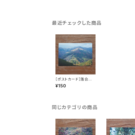
最近チェックした商品
［ポストカード］落合集
落（遠景） ／ OCHIAI V
¥150
ILLAGE（DISTANT VI
EW）
同じカテゴリの商品