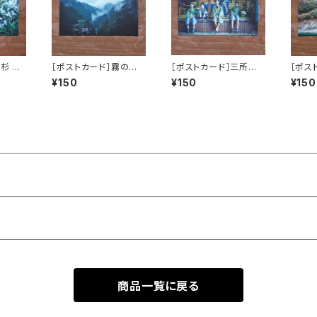
杉 ／
［ポストカード］霧の祖
［ポストカード］三所神
［ポス
谷 ／ FOGGY IYA VAL
社の祭礼 ／ SANSHO
／ OB
¥150
¥150
¥150
LEY
SHRINE FESTIVAL
商品一覧に戻る