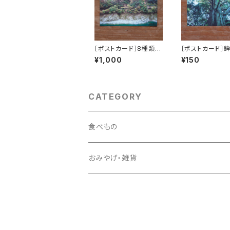
［ポストカード］8種類セ
［ポストカード］鉾
ット
HOKOSUGI
¥1,000
¥150
CATEGORY
食べもの
ごうしいも
おみやげ・雑貨
お茶
ポストカード
缶詰